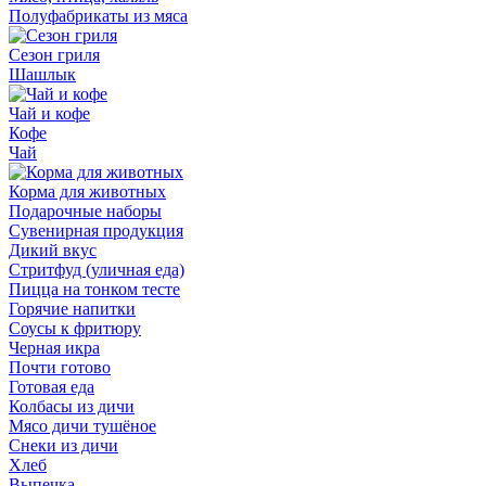
Полуфабрикаты из мяса
Сезон гриля
Шашлык
Чай и кофе
Кофе
Чай
Корма для животных
Подарочные наборы
Сувенирная продукция
Дикий вкус
Стритфуд (уличная еда)
Пицца на тонком тесте
Горячие напитки
Соусы к фритюру
Черная икра
Почти готово
Готовая еда
Колбасы из дичи
Мясо дичи тушёное
Снеки из дичи
Хлеб
Выпечка