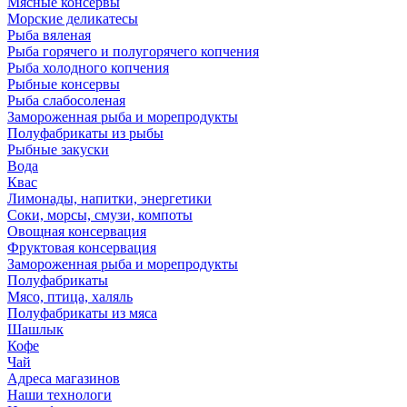
Мясные консервы
Морские деликатесы
Рыба вяленая
Рыба горячего и полугорячего копчения
Рыба холодного копчения
Рыбные консервы
Рыба слабосоленая
Замороженная рыба и морепродукты
Полуфабрикаты из рыбы
Рыбные закуски
Вода
Квас
Лимонады, напитки, энергетики
Соки, морсы, смузи, компоты
Овощная консервация
Фруктовая консервация
Замороженная рыба и морепродукты
Полуфабрикаты
Мясо, птица, халяль
Полуфабрикаты из мяса
Шашлык
Кофе
Чай
Адреса магазинов
Наши технологи