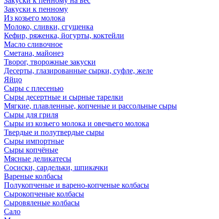
Закуски к пенному на вес
Закуски к пенному
Из козьего молока
Молоко, сливки, сгущенка
Кефир, ряженка, йогурты, коктейли
Масло сливочное
Сметана, майонез
Творог, творожные закуски
Десерты, глазированные сырки, суфле, желе
Яйцо
Сыры с плесенью
Сыры десертные и сырные тарелки
Мягкие, плавленные, копченые и рассольные сыры
Сыры для гриля
Сыры из козьего молока и овечьего молока
Твердые и полутвердые сыры
Сыры импортные
Сыры копчёные
Мясные деликатесы
Сосиски, сардельки, шпикачки
Вареные колбасы
Полукопченые и варено-копченые колбасы
Сырокопченые колбасы
Сыровяленые колбасы
Сало