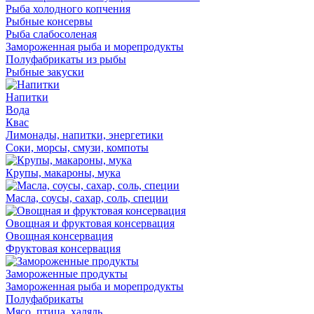
Рыба холодного копчения
Рыбные консервы
Рыба слабосоленая
Замороженная рыба и морепродукты
Полуфабрикаты из рыбы
Рыбные закуски
Напитки
Вода
Квас
Лимонады, напитки, энергетики
Соки, морсы, смузи, компоты
Крупы, макароны, мука
Масла, соусы, сахар, соль, специи
Овощная и фруктовая консервация
Овощная консервация
Фруктовая консервация
Замороженные продукты
Замороженная рыба и морепродукты
Полуфабрикаты
Мясо, птица, халяль