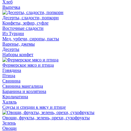
Хлеб
Выпечка
Десерты, сладости, попкорн
Конфеты, зефир, суфле
Восточные сладости
Из Турции
Мед, урбечи, сиропы, пасты
Варенье, джемы
Десерты
Наборы конфет
Фермерское мясо и птица
Говядина
Птица
Свинина
Свинина мангалица
Баранина и козлятина
Крольчатина
Халяль
Соусы и специи к мясу и птице
Овощи, фрукты, зелень, орехи, сухофрукты
Зелень
Овощи