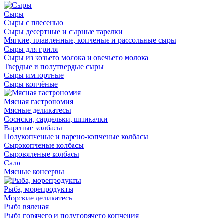
Сыры
Сыры с плесенью
Сыры десертные и сырные тарелки
Мягкие, плавленные, копченые и рассольные сыры
Сыры для гриля
Сыры из козьего молока и овечьего молока
Твердые и полутвердые сыры
Сыры импортные
Сыры копчёные
Мясная гастрономия
Мясные деликатесы
Сосиски, сардельки, шпикачки
Вареные колбасы
Полукопченые и варено-копченые колбасы
Сырокопченые колбасы
Сыровяленые колбасы
Сало
Мясные консервы
Рыба, морепродукты
Морские деликатесы
Рыба вяленая
Рыба горячего и полугорячего копчения