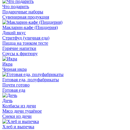
Что подарить
Подарочные наборы
Сувенирная продукция
Макларин-кафе (Пиццерия)
Дикий вкус
Стритфуд (уличная еда)
Пицца на тонком тесте
Горячие напитки
Соусы к фритюру
Икра
Черная икра
Готовая еда, полуфабрикаты
Почти готово
Готовая еда
Дичь
Колбасы из дичи
Мясо дичи тушёное
Снеки из дичи
Хлеб и выпечка