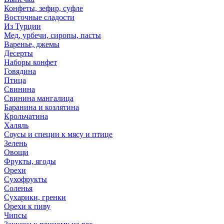
Конфеты, зефир, суфле
Восточные сладости
Из Турции
Мед, урбечи, сиропы, пасты
Варенье, джемы
Десерты
Наборы конфет
Говядина
Птица
Свинина
Свинина мангалица
Баранина и козлятина
Крольчатина
Халяль
Соусы и специи к мясу и птице
Зелень
Овощи
Фрукты, ягоды
Орехи
Сухофрукты
Соленья
Сухарики, гренки
Орехи к пиву
Чипсы