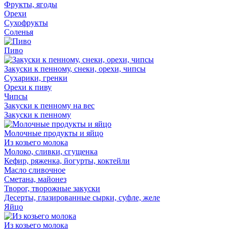
Фрукты, ягоды
Орехи
Сухофрукты
Соленья
Пиво
Закуски к пенному, снеки, орехи, чипсы
Сухарики, гренки
Орехи к пиву
Чипсы
Закуски к пенному на вес
Закуски к пенному
Молочные продукты и яйцо
Из козьего молока
Молоко, сливки, сгущенка
Кефир, ряженка, йогурты, коктейли
Масло сливочное
Сметана, майонез
Творог, творожные закуски
Десерты, глазированные сырки, суфле, желе
Яйцо
Из козьего молока