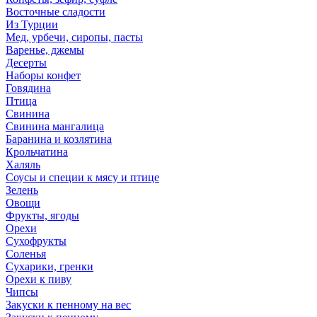
Восточные сладости
Из Турции
Мед, урбечи, сиропы, пасты
Варенье, джемы
Десерты
Наборы конфет
Говядина
Птица
Свинина
Свинина мангалица
Баранина и козлятина
Крольчатина
Халяль
Соусы и специи к мясу и птице
Зелень
Овощи
Фрукты, ягоды
Орехи
Сухофрукты
Соленья
Сухарики, гренки
Орехи к пиву
Чипсы
Закуски к пенному на вес