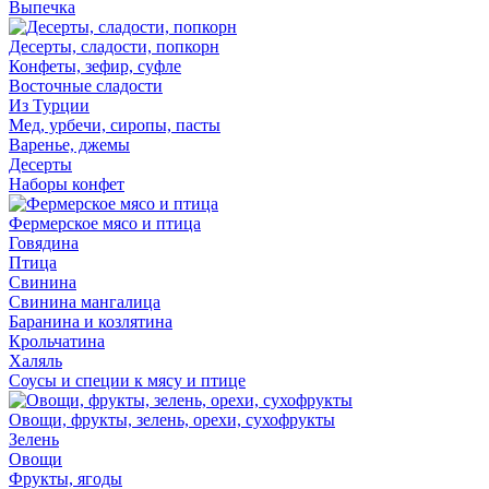
Выпечка
Десерты, сладости, попкорн
Конфеты, зефир, суфле
Восточные сладости
Из Турции
Мед, урбечи, сиропы, пасты
Варенье, джемы
Десерты
Наборы конфет
Фермерское мясо и птица
Говядина
Птица
Свинина
Свинина мангалица
Баранина и козлятина
Крольчатина
Халяль
Соусы и специи к мясу и птице
Овощи, фрукты, зелень, орехи, сухофрукты
Зелень
Овощи
Фрукты, ягоды