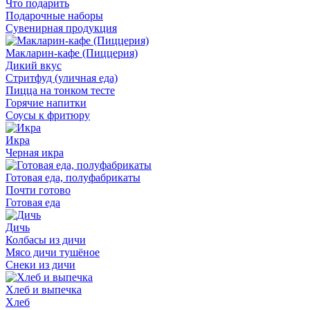
Что подарить
Подарочные наборы
Сувенирная продукция
Макларин-кафе (Пиццерия)
Дикий вкус
Стритфуд (уличная еда)
Пицца на тонком тесте
Горячие напитки
Соусы к фритюру
Икра
Черная икра
Готовая еда, полуфабрикаты
Почти готово
Готовая еда
Дичь
Колбасы из дичи
Мясо дичи тушёное
Снеки из дичи
Хлеб и выпечка
Хлеб