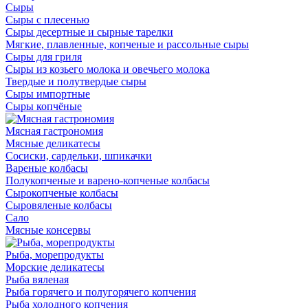
Сыры
Сыры с плесенью
Сыры десертные и сырные тарелки
Мягкие, плавленные, копченые и рассольные сыры
Сыры для гриля
Сыры из козьего молока и овечьего молока
Твердые и полутвердые сыры
Сыры импортные
Сыры копчёные
Мясная гастрономия
Мясные деликатесы
Сосиски, сардельки, шпикачки
Вареные колбасы
Полукопченые и варено-копченые колбасы
Сырокопченые колбасы
Сыровяленые колбасы
Сало
Мясные консервы
Рыба, морепродукты
Морские деликатесы
Рыба вяленая
Рыба горячего и полугорячего копчения
Рыба холодного копчения