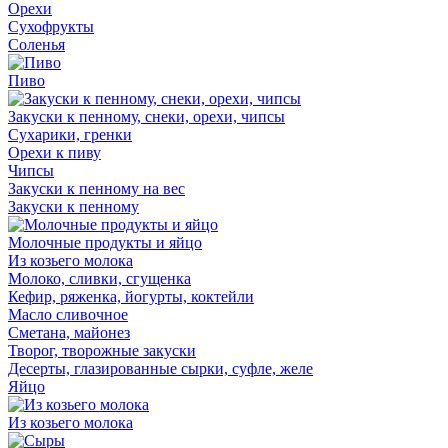
Орехи
Сухофрукты
Соленья
Пиво
Закуски к пенному, снеки, орехи, чипсы
Сухарики, гренки
Орехи к пиву
Чипсы
Закуски к пенному на вес
Закуски к пенному
Молочные продукты и яйцо
Из козьего молока
Молоко, сливки, сгущенка
Кефир, ряженка, йогурты, коктейли
Масло сливочное
Сметана, майонез
Творог, творожные закуски
Десерты, глазированные сырки, суфле, желе
Яйцо
Из козьего молока