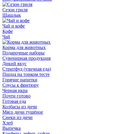
Сезон гриля
Шашлык
Чай и кофе
Кофе
Чай
Корма для животных
Подарочные наборы
Сувенирная продукция
Дикий вкус
Стритфуд (уличная еда)
Пицца на тонком тесте
Горячие напитки
Соусы к фритюру
Черная икра
Почти готово
Готовая еда
Колбасы из дичи
Мясо дичи тушёное
Снеки из дичи
Хлеб
Выпечка
Конфеты, зефир, суфле