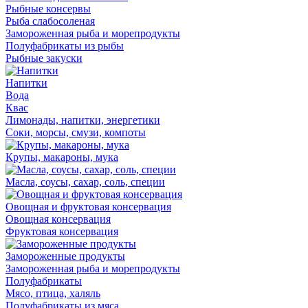
Рыбные консервы
Рыба слабосоленая
Замороженная рыба и морепродукты
Полуфабрикаты из рыбы
Рыбные закуски
Напитки
Вода
Квас
Лимонады, напитки, энергетики
Соки, морсы, смузи, компоты
Крупы, макароны, мука
Масла, соусы, сахар, соль, специи
Овощная и фруктовая консервация
Овощная консервация
Фруктовая консервация
Замороженные продукты
Замороженная рыба и морепродукты
Полуфабрикаты
Мясо, птица, халяль
Полуфабрикаты из мяса