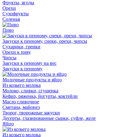
Фрукты, ягоды
Орехи
Сухофрукты
Соленья
Пиво
Закуски к пенному, снеки, орехи, чипсы
Сухарики, гренки
Орехи к пиву
Чипсы
Закуски к пенному на вес
Закуски к пенному
Молочные продукты и яйцо
Из козьего молока
Молоко, сливки, сгущенка
Кефир, ряженка, йогурты, коктейли
Масло сливочное
Сметана, майонез
Творог, творожные закуски
Десерты, глазированные сырки, суфле, желе
Яйцо
Из козьего молока