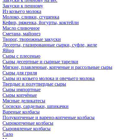
Закуски к пенному на вес
Закуски к пенному
Из козьего молока
Молоко, сливки, сгущенка
Кефир, ряженка, йогурты, коктейли
Масло сливочное
Сметана, майонез
Творог, творожные закуски
Десерты, глазированные сырки, суфле, желе
Яйцо
Сыры с плесенью
Сыры десертные и сырные тарелки
Мягкие, плавленные, копченые и рассольные сыры
Сыры для гриля
Сыры из козьего молока и овечьего молока
Твердые и полутвердые сыры
Сыры импортные
Сыры копчёные
Мясные деликатесы
Сосиски, сардельки, шпикачки
Вареные колбасы
Полукопченые и варено-копченые колбасы
Сырокопченые колбасы
Сыровяленые колбасы
Сало