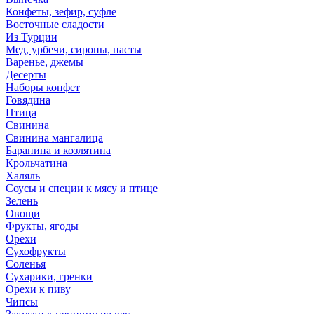
Конфеты, зефир, суфле
Восточные сладости
Из Турции
Мед, урбечи, сиропы, пасты
Варенье, джемы
Десерты
Наборы конфет
Говядина
Птица
Свинина
Свинина мангалица
Баранина и козлятина
Крольчатина
Халяль
Соусы и специи к мясу и птице
Зелень
Овощи
Фрукты, ягоды
Орехи
Сухофрукты
Соленья
Сухарики, гренки
Орехи к пиву
Чипсы