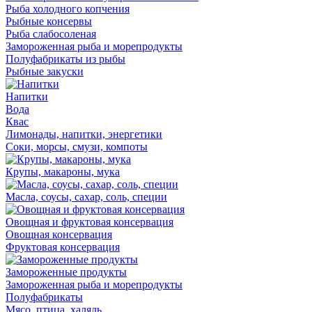
Рыба холодного копчения
Рыбные консервы
Рыба слабосоленая
Замороженная рыба и морепродукты
Полуфабрикаты из рыбы
Рыбные закуски
Напитки
Вода
Квас
Лимонады, напитки, энергетики
Соки, морсы, смузи, компоты
Крупы, макароны, мука
Масла, соусы, сахар, соль, специи
Овощная и фруктовая консервация
Овощная консервация
Фруктовая консервация
Замороженные продукты
Замороженная рыба и морепродукты
Полуфабрикаты
Мясо, птица, халяль