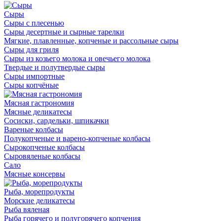
Сыры
Сыры с плесенью
Сыры десертные и сырные тарелки
Мягкие, плавленные, копченые и рассольные сыры
Сыры для гриля
Сыры из козьего молока и овечьего молока
Твердые и полутвердые сыры
Сыры импортные
Сыры копчёные
Мясная гастрономия
Мясные деликатесы
Сосиски, сардельки, шпикачки
Вареные колбасы
Полукопченые и варено-копченые колбасы
Сырокопченые колбасы
Сыровяленые колбасы
Сало
Мясные консервы
Рыба, морепродукты
Морские деликатесы
Рыба вяленая
Рыба горячего и полугорячего копчения