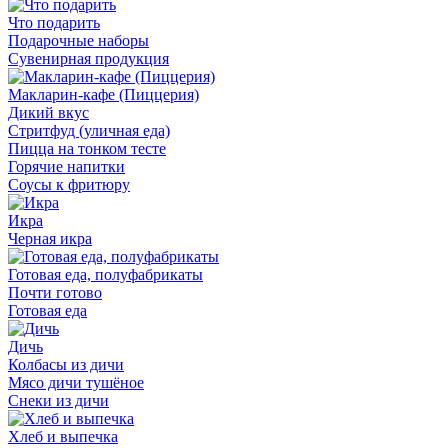
Что подарить
Подарочные наборы
Сувенирная продукция
Макларин-кафе (Пиццерия)
Дикий вкус
Стритфуд (уличная еда)
Пицца на тонком тесте
Горячие напитки
Соусы к фритюру
Икра
Черная икра
Готовая еда, полуфабрикаты
Почти готово
Готовая еда
Дичь
Колбасы из дичи
Мясо дичи тушёное
Снеки из дичи
Хлеб и выпечка