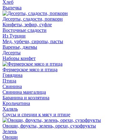
Хлеб
Выпечка
Десерты, сладости, попкорн
Конфеты, зефир, суфле
Восточные сладости
Из Турции
Мед, урбечи, сиропы, пасты
Варенье, джемы
Десерты
Наборы конфет
Фермерское мясо и птица
Говядина
Птица
Свинина
Свинина мангалица
Баранина и козлятина
Крольчатина
Халяль
Соусы и специи к мясу и птице
Овощи, фрукты, зелень, орехи, сухофрукты
Зелень
Овощи