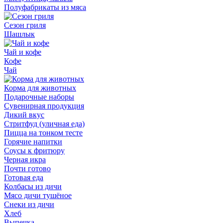
Полуфабрикаты из мяса
Сезон гриля
Шашлык
Чай и кофе
Кофе
Чай
Корма для животных
Подарочные наборы
Сувенирная продукция
Дикий вкус
Стритфуд (уличная еда)
Пицца на тонком тесте
Горячие напитки
Соусы к фритюру
Черная икра
Почти готово
Готовая еда
Колбасы из дичи
Мясо дичи тушёное
Снеки из дичи
Хлеб
Выпечка