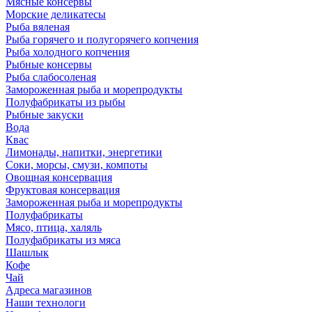
Мясные консервы
Морские деликатесы
Рыба вяленая
Рыба горячего и полугорячего копчения
Рыба холодного копчения
Рыбные консервы
Рыба слабосоленая
Замороженная рыба и морепродукты
Полуфабрикаты из рыбы
Рыбные закуски
Вода
Квас
Лимонады, напитки, энергетики
Соки, морсы, смузи, компоты
Овощная консервация
Фруктовая консервация
Замороженная рыба и морепродукты
Полуфабрикаты
Мясо, птица, халяль
Полуфабрикаты из мяса
Шашлык
Кофе
Чай
Адреса магазинов
Наши технологи