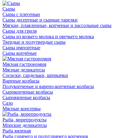
Сыры
Сыры с плесенью
Сыры десертные и сырные тарелки
Мягкие, плавленные, копченые и рассольные сыры
Сыры для гриля
Сыры из козьего молока и овечьего молока
Твердые и полутвердые сыры
Сыры импортные
Сыры копчёные
Мясная гастрономия
Мясные деликатесы
Сосиски, сардельки, шпикачки
Вареные колбасы
Полукопченые и варено-копченые колбасы
Сырокопченые колбасы
Сыровяленые колбасы
Сало
Мясные консервы
Рыба, морепродукты
Морские деликатесы
Рыба вяленая
Рыба горячего и полугорячего копчения