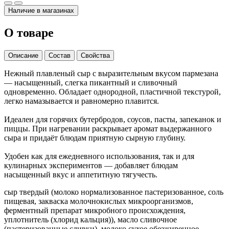
Наличие в магазинах
О товаре
Описание
Состав
Свойства
Нежный плавленый сыр с выразительным вкусом пармезана
— насыщенный, слегка пикантный и сливочный
одновременно. Обладает однородной, пластичной текстурой,
легко намазывается и равномерно плавится.
Идеален для горячих бутербродов, соусов, пасты, запеканок и
пиццы. При нагревании раскрывает аромат выдержанного
сыра и придаёт блюдам приятную сырную глубину.
Удобен как для ежедневного использования, так и для
кулинарных экспериментов — добавляет блюдам
насыщенный вкус и аппетитную тягучесть.
сыр твердый (молоко нормализованное пастеризованное, соль
пищевая, закваска молочнокислых микроорганизмов,
ферментный препарат микробного происхождения,
уплотнитель (хлорид кальция)), масло сливочное
(пастеризованные сливки), молоко сухое обезжиренное.