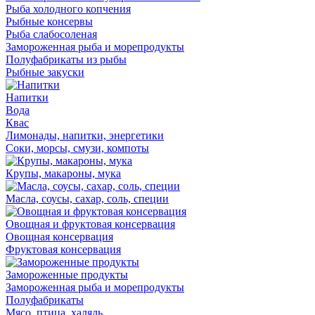
Рыба холодного копчения
Рыбные консервы
Рыба слабосоленая
Замороженная рыба и морепродукты
Полуфабрикаты из рыбы
Рыбные закуски
Напитки
Вода
Квас
Лимонады, напитки, энергетики
Соки, морсы, смузи, компоты
Крупы, макароны, мука
Масла, соусы, сахар, соль, специи
Овощная и фруктовая консервация
Овощная консервация
Фруктовая консервация
Замороженные продукты
Замороженная рыба и морепродукты
Полуфабрикаты
Мясо, птица, халяль