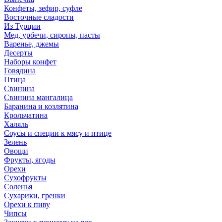
Конфеты, зефир, суфле
Восточные сладости
Из Турции
Мед, урбечи, сиропы, пасты
Варенье, джемы
Десерты
Наборы конфет
Говядина
Птица
Свинина
Свинина мангалица
Баранина и козлятина
Крольчатина
Халяль
Соусы и специи к мясу и птице
Зелень
Овощи
Фрукты, ягоды
Орехи
Сухофрукты
Соленья
Сухарики, гренки
Орехи к пиву
Чипсы