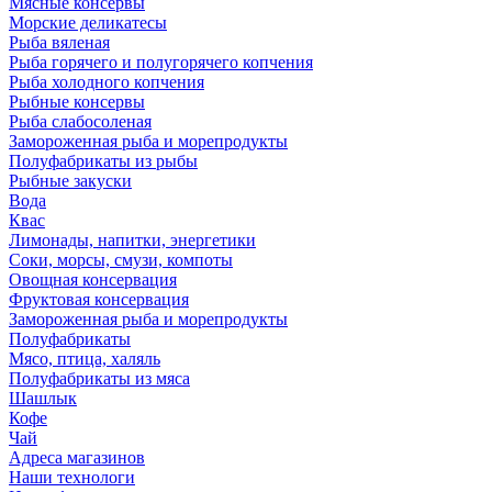
Мясные консервы
Морские деликатесы
Рыба вяленая
Рыба горячего и полугорячего копчения
Рыба холодного копчения
Рыбные консервы
Рыба слабосоленая
Замороженная рыба и морепродукты
Полуфабрикаты из рыбы
Рыбные закуски
Вода
Квас
Лимонады, напитки, энергетики
Соки, морсы, смузи, компоты
Овощная консервация
Фруктовая консервация
Замороженная рыба и морепродукты
Полуфабрикаты
Мясо, птица, халяль
Полуфабрикаты из мяса
Шашлык
Кофе
Чай
Адреса магазинов
Наши технологи