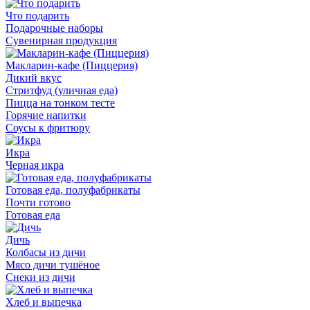
Что подарить
Подарочные наборы
Сувенирная продукция
Макларин-кафе (Пиццерия)
Дикий вкус
Стритфуд (уличная еда)
Пицца на тонком тесте
Горячие напитки
Соусы к фритюру
Икра
Черная икра
Готовая еда, полуфабрикаты
Почти готово
Готовая еда
Дичь
Колбасы из дичи
Мясо дичи тушёное
Снеки из дичи
Хлеб и выпечка