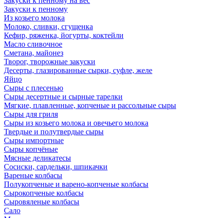
Закуски к пенному на вес
Закуски к пенному
Из козьего молока
Молоко, сливки, сгущенка
Кефир, ряженка, йогурты, коктейли
Масло сливочное
Сметана, майонез
Творог, творожные закуски
Десерты, глазированные сырки, суфле, желе
Яйцо
Сыры с плесенью
Сыры десертные и сырные тарелки
Мягкие, плавленные, копченые и рассольные сыры
Сыры для гриля
Сыры из козьего молока и овечьего молока
Твердые и полутвердые сыры
Сыры импортные
Сыры копчёные
Мясные деликатесы
Сосиски, сардельки, шпикачки
Вареные колбасы
Полукопченые и варено-копченые колбасы
Сырокопченые колбасы
Сыровяленые колбасы
Сало