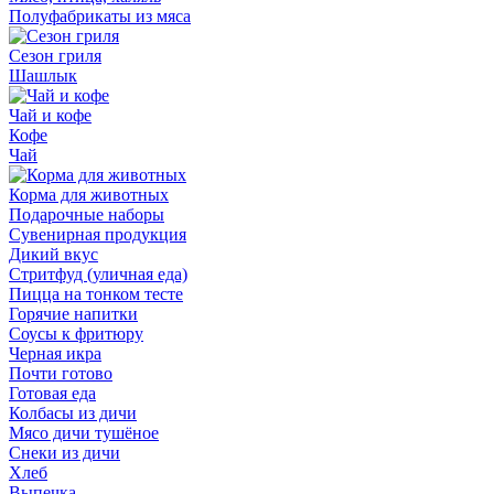
Полуфабрикаты из мяса
Сезон гриля
Шашлык
Чай и кофе
Кофе
Чай
Корма для животных
Подарочные наборы
Сувенирная продукция
Дикий вкус
Стритфуд (уличная еда)
Пицца на тонком тесте
Горячие напитки
Соусы к фритюру
Черная икра
Почти готово
Готовая еда
Колбасы из дичи
Мясо дичи тушёное
Снеки из дичи
Хлеб
Выпечка