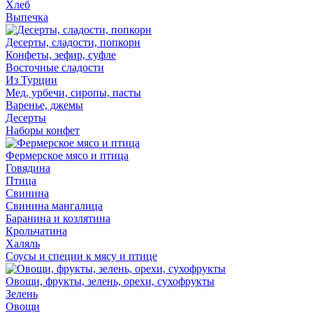
Хлеб
Выпечка
Десерты, сладости, попкорн
Конфеты, зефир, суфле
Восточные сладости
Из Турции
Мед, урбечи, сиропы, пасты
Варенье, джемы
Десерты
Наборы конфет
Фермерское мясо и птица
Говядина
Птица
Свинина
Свинина мангалица
Баранина и козлятина
Крольчатина
Халяль
Соусы и специи к мясу и птице
Овощи, фрукты, зелень, орехи, сухофрукты
Зелень
Овощи