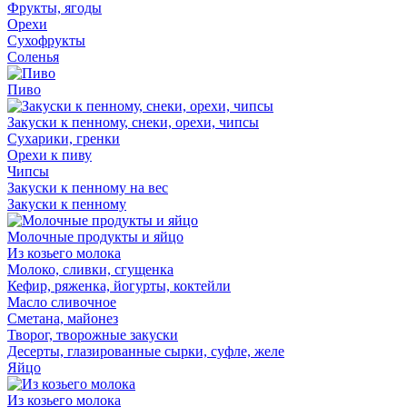
Фрукты, ягоды
Орехи
Сухофрукты
Соленья
Пиво
Закуски к пенному, снеки, орехи, чипсы
Сухарики, гренки
Орехи к пиву
Чипсы
Закуски к пенному на вес
Закуски к пенному
Молочные продукты и яйцо
Из козьего молока
Молоко, сливки, сгущенка
Кефир, ряженка, йогурты, коктейли
Масло сливочное
Сметана, майонез
Творог, творожные закуски
Десерты, глазированные сырки, суфле, желе
Яйцо
Из козьего молока