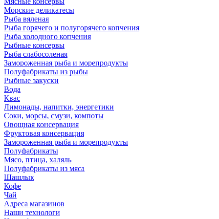
Мясные консервы
Морские деликатесы
Рыба вяленая
Рыба горячего и полугорячего копчения
Рыба холодного копчения
Рыбные консервы
Рыба слабосоленая
Замороженная рыба и морепродукты
Полуфабрикаты из рыбы
Рыбные закуски
Вода
Квас
Лимонады, напитки, энергетики
Соки, морсы, смузи, компоты
Овощная консервация
Фруктовая консервация
Замороженная рыба и морепродукты
Полуфабрикаты
Мясо, птица, халяль
Полуфабрикаты из мяса
Шашлык
Кофе
Чай
Адреса магазинов
Наши технологи