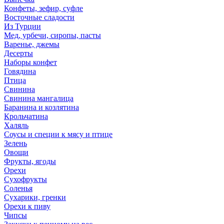
Конфеты, зефир, суфле
Восточные сладости
Из Турции
Мед, урбечи, сиропы, пасты
Варенье, джемы
Десерты
Наборы конфет
Говядина
Птица
Свинина
Свинина мангалица
Баранина и козлятина
Крольчатина
Халяль
Соусы и специи к мясу и птице
Зелень
Овощи
Фрукты, ягоды
Орехи
Сухофрукты
Соленья
Сухарики, гренки
Орехи к пиву
Чипсы