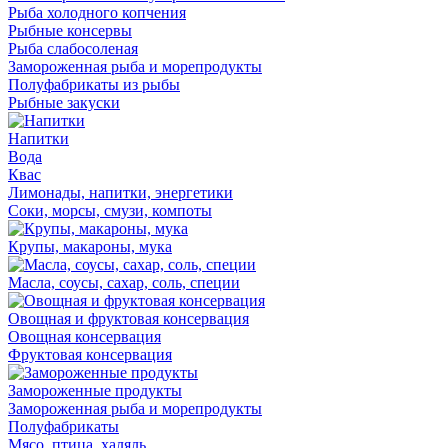
Рыба холодного копчения
Рыбные консервы
Рыба слабосоленая
Замороженная рыба и морепродукты
Полуфабрикаты из рыбы
Рыбные закуски
Напитки
Вода
Квас
Лимонады, напитки, энергетики
Соки, морсы, смузи, компоты
Крупы, макароны, мука
Масла, соусы, сахар, соль, специи
Овощная и фруктовая консервация
Овощная консервация
Фруктовая консервация
Замороженные продукты
Замороженная рыба и морепродукты
Полуфабрикаты
Мясо, птица, халяль