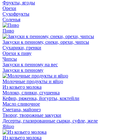
Фрукты, ягоды
Орехи
Сухофрукты
Соленья
Пиво
Закуски к пенному, снеки, орехи, чипсы
Сухарики, гренки
Орехи к пиву
Чипсы
Закуски к пенному на вес
Закуски к пенному
Молочные продукты и яйцо
Из козьего молока
Молоко, сливки, сгущенка
Кефир, ряженка, йогурты, коктейли
Масло сливочное
Сметана, майонез
Творог, творожные закуски
Десерты, глазированные сырки, суфле, желе
Яйцо
Из козьего молока