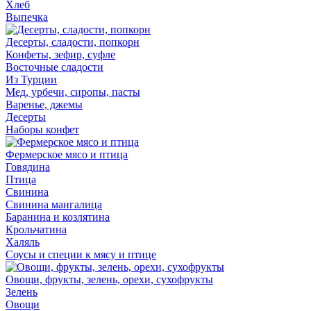
Хлеб
Выпечка
Десерты, сладости, попкорн
Конфеты, зефир, суфле
Восточные сладости
Из Турции
Мед, урбечи, сиропы, пасты
Варенье, джемы
Десерты
Наборы конфет
Фермерское мясо и птица
Говядина
Птица
Свинина
Свинина мангалица
Баранина и козлятина
Крольчатина
Халяль
Соусы и специи к мясу и птице
Овощи, фрукты, зелень, орехи, сухофрукты
Зелень
Овощи