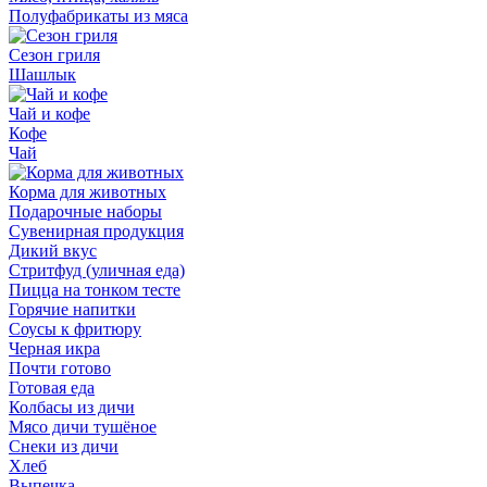
Полуфабрикаты из мяса
Сезон гриля
Шашлык
Чай и кофе
Кофе
Чай
Корма для животных
Подарочные наборы
Сувенирная продукция
Дикий вкус
Стритфуд (уличная еда)
Пицца на тонком тесте
Горячие напитки
Соусы к фритюру
Черная икра
Почти готово
Готовая еда
Колбасы из дичи
Мясо дичи тушёное
Снеки из дичи
Хлеб
Выпечка