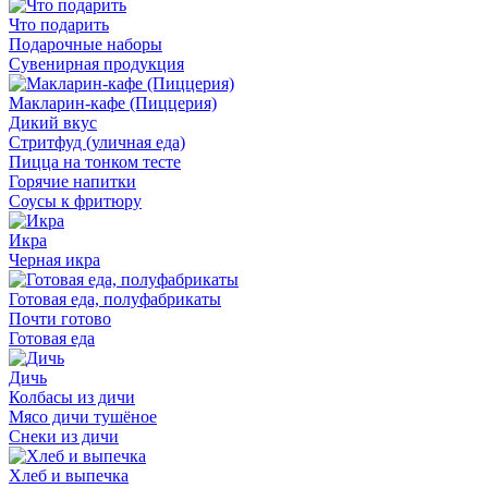
Что подарить
Подарочные наборы
Сувенирная продукция
Макларин-кафе (Пиццерия)
Дикий вкус
Стритфуд (уличная еда)
Пицца на тонком тесте
Горячие напитки
Соусы к фритюру
Икра
Черная икра
Готовая еда, полуфабрикаты
Почти готово
Готовая еда
Дичь
Колбасы из дичи
Мясо дичи тушёное
Снеки из дичи
Хлеб и выпечка