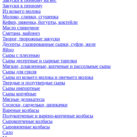
Закуски к пенному на вес
Закуски к пенному
Из козьего молока
Молоко, сливки, сгущенка
Кефир, ряженка, йогурты, коктейли
Масло сливочное
Сметана, майонез
Творог, творожные закуски
Десерты, глазированные сырки, суфле, желе
Яйцо
Сыры с плесенью
Сыры десертные и сырные тарелки
Мягкие, плавленные, копченые и рассольные сыры
Сыры для гриля
Сыры из козьего молока и овечьего молока
Твердые и полутвердые сыры
Сыры импортные
Сыры копчёные
Мясные деликатесы
Сосиски, сардельки, шпикачки
Вареные колбасы
Полукопченые и варено-копченые колбасы
Сырокопченые колбасы
Сыровяленые колбасы
Сало