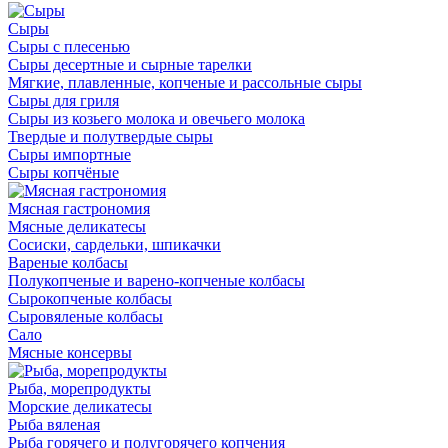
Сыры
Сыры с плесенью
Сыры десертные и сырные тарелки
Мягкие, плавленные, копченые и рассольные сыры
Сыры для гриля
Сыры из козьего молока и овечьего молока
Твердые и полутвердые сыры
Сыры импортные
Сыры копчёные
Мясная гастрономия
Мясные деликатесы
Сосиски, сардельки, шпикачки
Вареные колбасы
Полукопченые и варено-копченые колбасы
Сырокопченые колбасы
Сыровяленые колбасы
Сало
Мясные консервы
Рыба, морепродукты
Морские деликатесы
Рыба вяленая
Рыба горячего и полугорячего копчения