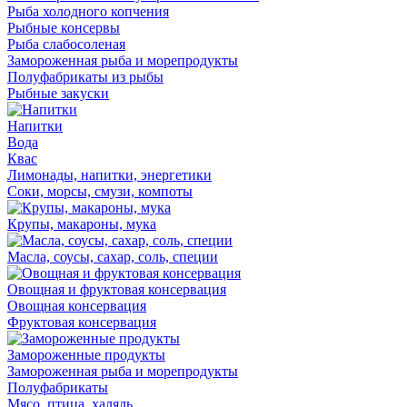
Рыба холодного копчения
Рыбные консервы
Рыба слабосоленая
Замороженная рыба и морепродукты
Полуфабрикаты из рыбы
Рыбные закуски
Напитки
Вода
Квас
Лимонады, напитки, энергетики
Соки, морсы, смузи, компоты
Крупы, макароны, мука
Масла, соусы, сахар, соль, специи
Овощная и фруктовая консервация
Овощная консервация
Фруктовая консервация
Замороженные продукты
Замороженная рыба и морепродукты
Полуфабрикаты
Мясо, птица, халяль