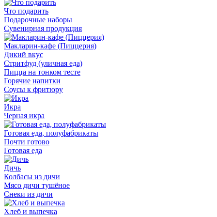
Что подарить
Подарочные наборы
Сувенирная продукция
Макларин-кафе (Пиццерия)
Дикий вкус
Стритфуд (уличная еда)
Пицца на тонком тесте
Горячие напитки
Соусы к фритюру
Икра
Черная икра
Готовая еда, полуфабрикаты
Почти готово
Готовая еда
Дичь
Колбасы из дичи
Мясо дичи тушёное
Снеки из дичи
Хлеб и выпечка