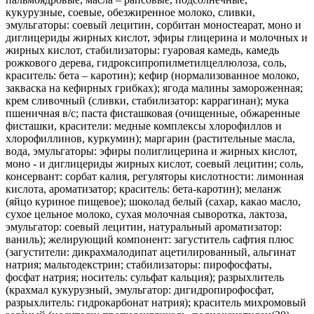
кукурузные, соевые, обезжиренное молоко, сливки,
эмульгаторы: соевый лецитин, сорбитан моностеарат, моно и
диглицериды жирных кислот, эфиры глицерина и молочных и
жирных кислот, стабилизаторы: гуаровая камедь, камедь
рожкового дерева, гидроксипропилметилцеллюлоза, соль,
краситель: бета – каротин); кефир (нормализованное молоко,
закваска на кефирных грибках); ягода малины замороженная;
крем сливочный (сливки, стабилизатор: каррагинан); мука
пшеничная в/с; паста фисташковая (очищенные, обжаренные
фисташки, красители: медные комплексы хлорофиллов и
хлорофиллинов, куркумин); маргарин (растительные масла,
вода, эмульгаторы: эфиры полиглицерина и жирных кислот,
моно - и диглицериды жирных кислот, соевый лецитин; соль,
консервант: сорбат калия, регуляторы кислотности: лимонная
кислота, ароматизатор; краситель: бета-каротин); меланж
(яйцо куриное пищевое); шоколад белый (сахар, какао масло,
сухое цельное молоко, сухая молочная сыворотка, лактоза,
эмульгатор: соевый лецитин, натуральный ароматизатор:
ваниль); желирующий компонент: загуститель сафтия плюс
(загустители: дикрахмалодипат ацетилированный, альгинат
натрия; мальтодекстрин; стабилизаторы: пирофосфаты,
фосфат натрия; носитель: сульфат кальция); разрыхлитель
(крахмал кукурузный, эмульгатор: дигидропирофосфат,
разрыхлитель: гидрокарбонат натрия); краситель михромовый