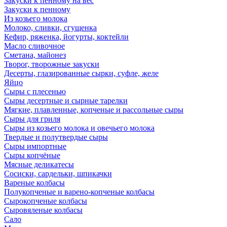
Закуски к пенному на вес
Закуски к пенному
Из козьего молока
Молоко, сливки, сгущенка
Кефир, ряженка, йогурты, коктейли
Масло сливочное
Сметана, майонез
Творог, творожные закуски
Десерты, глазированные сырки, суфле, желе
Яйцо
Сыры с плесенью
Сыры десертные и сырные тарелки
Мягкие, плавленные, копченые и рассольные сыры
Сыры для гриля
Сыры из козьего молока и овечьего молока
Твердые и полутвердые сыры
Сыры импортные
Сыры копчёные
Мясные деликатесы
Сосиски, сардельки, шпикачки
Вареные колбасы
Полукопченые и варено-копченые колбасы
Сырокопченые колбасы
Сыровяленые колбасы
Сало