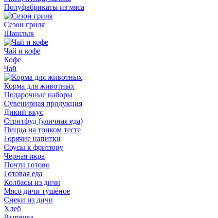
Полуфабрикаты из мяса
Сезон гриля
Шашлык
Чай и кофе
Кофе
Чай
Корма для животных
Подарочные наборы
Сувенирная продукция
Дикий вкус
Стритфуд (уличная еда)
Пицца на тонком тесте
Горячие напитки
Соусы к фритюру
Черная икра
Почти готово
Готовая еда
Колбасы из дичи
Мясо дичи тушёное
Снеки из дичи
Хлеб
Выпечка