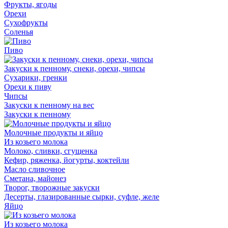
Фрукты, ягоды
Орехи
Сухофрукты
Соленья
Пиво
Закуски к пенному, снеки, орехи, чипсы
Сухарики, гренки
Орехи к пиву
Чипсы
Закуски к пенному на вес
Закуски к пенному
Молочные продукты и яйцо
Из козьего молока
Молоко, сливки, сгущенка
Кефир, ряженка, йогурты, коктейли
Масло сливочное
Сметана, майонез
Творог, творожные закуски
Десерты, глазированные сырки, суфле, желе
Яйцо
Из козьего молока