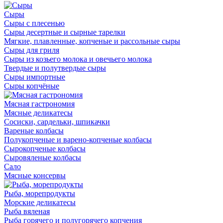
Сыры
Сыры с плесенью
Сыры десертные и сырные тарелки
Мягкие, плавленные, копченые и рассольные сыры
Сыры для гриля
Сыры из козьего молока и овечьего молока
Твердые и полутвердые сыры
Сыры импортные
Сыры копчёные
Мясная гастрономия
Мясные деликатесы
Сосиски, сардельки, шпикачки
Вареные колбасы
Полукопченые и варено-копченые колбасы
Сырокопченые колбасы
Сыровяленые колбасы
Сало
Мясные консервы
Рыба, морепродукты
Морские деликатесы
Рыба вяленая
Рыба горячего и полугорячего копчения