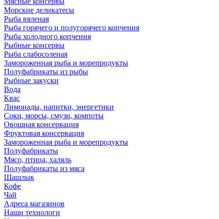
Мясные консервы
Морские деликатесы
Рыба вяленая
Рыба горячего и полугорячего копчения
Рыба холодного копчения
Рыбные консервы
Рыба слабосоленая
Замороженная рыба и морепродукты
Полуфабрикаты из рыбы
Рыбные закуски
Вода
Квас
Лимонады, напитки, энергетики
Соки, морсы, смузи, компоты
Овощная консервация
Фруктовая консервация
Замороженная рыба и морепродукты
Полуфабрикаты
Мясо, птица, халяль
Полуфабрикаты из мяса
Шашлык
Кофе
Чай
Адреса магазинов
Наши технологи