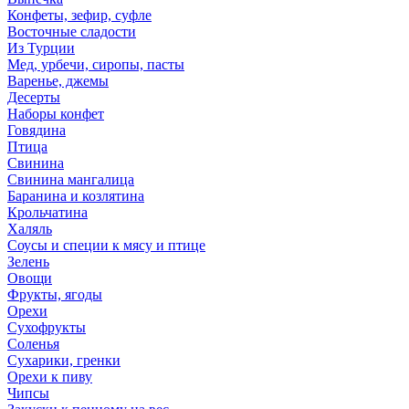
Конфеты, зефир, суфле
Восточные сладости
Из Турции
Мед, урбечи, сиропы, пасты
Варенье, джемы
Десерты
Наборы конфет
Говядина
Птица
Свинина
Свинина мангалица
Баранина и козлятина
Крольчатина
Халяль
Соусы и специи к мясу и птице
Зелень
Овощи
Фрукты, ягоды
Орехи
Сухофрукты
Соленья
Сухарики, гренки
Орехи к пиву
Чипсы