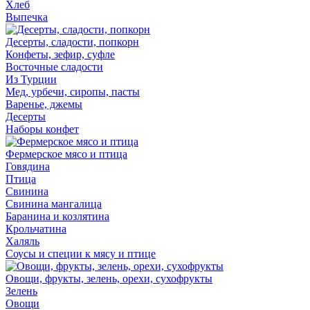
Хлеб
Выпечка
Десерты, сладости, попкорн
Конфеты, зефир, суфле
Восточные сладости
Из Турции
Мед, урбечи, сиропы, пасты
Варенье, джемы
Десерты
Наборы конфет
Фермерское мясо и птица
Говядина
Птица
Свинина
Свинина мангалица
Баранина и козлятина
Крольчатина
Халяль
Соусы и специи к мясу и птице
Овощи, фрукты, зелень, орехи, сухофрукты
Зелень
Овощи