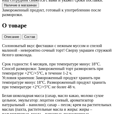
наш сотрудник свяжется с вами и укажет сроки поставки.
Наличие в магазинах
Замороженный продукт, готовый к употреблению после
разморозки.
О товаре
Описание
Состав
Солоноватый вкус фисташки с нежным муссом и спелой
малиной - невероятно сочный торт! Сверху украшен стружкой
белого шоколада.
Срок годности: 6 месяцев, при температуре минус 18°С.
Способ разморозки: Замороженный торт разморозить при
температуре +2°С/+5°С, в течение 1-2 ч.
Условия хранения: Замороженный продукт хранить при
температуре минус 18°С. Размороженный продукт хранить
при температуре +2°С/+5°С не более 48 ч.
Белая шоколадная масса (сахар, масло какао, молоко сухое
цельное, эмульгатор: лецитин соевый, ароматизатор
натуральный – ванилин); сахар – песок; крем на растительных
маслах (пахта, растительные масла и жиры: жиры –
пальмоядровые, масла – рапсовые, подсолнечные,