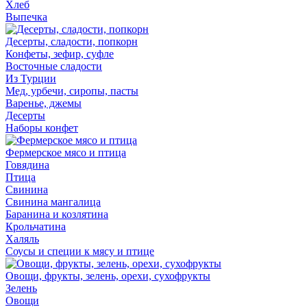
Хлеб
Выпечка
Десерты, сладости, попкорн
Конфеты, зефир, суфле
Восточные сладости
Из Турции
Мед, урбечи, сиропы, пасты
Варенье, джемы
Десерты
Наборы конфет
Фермерское мясо и птица
Говядина
Птица
Свинина
Свинина мангалица
Баранина и козлятина
Крольчатина
Халяль
Соусы и специи к мясу и птице
Овощи, фрукты, зелень, орехи, сухофрукты
Зелень
Овощи