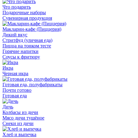
Что подарить
Подарочные наборы
Сувенирная продукция
Макларин-кафе (Пиццерия)
Дикий вкус
Стритфуд (уличная еда)
Пицца на тонком тесте
Горячие напитки
Соусы к фритюру
Икра
Черная икра
Готовая еда, полуфабрикаты
Почти готово
Готовая еда
Дичь
Колбасы из дичи
Мясо дичи тушёное
Снеки из дичи
Хлеб и выпечка