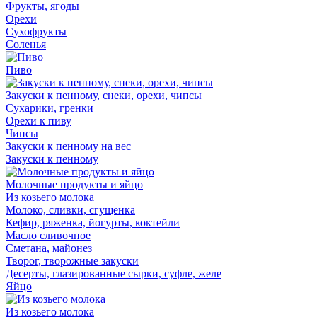
Фрукты, ягоды
Орехи
Сухофрукты
Соленья
Пиво
Закуски к пенному, снеки, орехи, чипсы
Сухарики, гренки
Орехи к пиву
Чипсы
Закуски к пенному на вес
Закуски к пенному
Молочные продукты и яйцо
Из козьего молока
Молоко, сливки, сгущенка
Кефир, ряженка, йогурты, коктейли
Масло сливочное
Сметана, майонез
Творог, творожные закуски
Десерты, глазированные сырки, суфле, желе
Яйцо
Из козьего молока