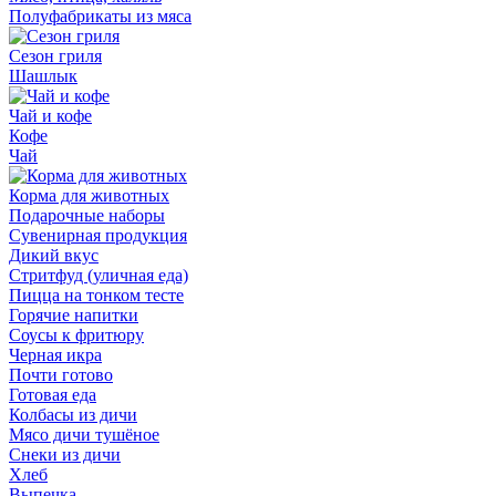
Полуфабрикаты из мяса
Сезон гриля
Шашлык
Чай и кофе
Кофе
Чай
Корма для животных
Подарочные наборы
Сувенирная продукция
Дикий вкус
Стритфуд (уличная еда)
Пицца на тонком тесте
Горячие напитки
Соусы к фритюру
Черная икра
Почти готово
Готовая еда
Колбасы из дичи
Мясо дичи тушёное
Снеки из дичи
Хлеб
Выпечка