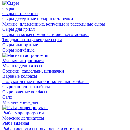
Сыры
Сыры с плесенью
Сыры десертные и сырные тарелки
Мягкие, плавленные, копченые и рассольные сыры
Сыры для гриля
Сыры из козьего молока и овечьего молока
Твердые и полутвердые сыры
Сыры импортные
Сыры копчёные
Мясная гастрономия
Мясные деликатесы
Сосиски, сардельки, шпикачки
Вареные колбасы
Полукопченые и варено-копченые колбасы
Сырокопченые колбасы
Сыровяленые колбасы
Сало
Мясные консервы
Рыба, морепродукты
Морские деликатесы
Рыба вяленая
Рыба горячего и полугорячего копчения