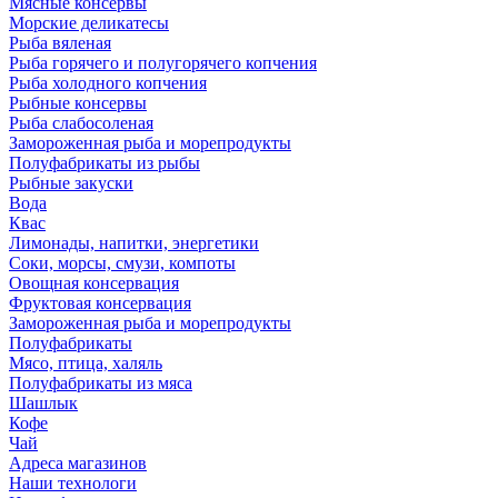
Мясные консервы
Морские деликатесы
Рыба вяленая
Рыба горячего и полугорячего копчения
Рыба холодного копчения
Рыбные консервы
Рыба слабосоленая
Замороженная рыба и морепродукты
Полуфабрикаты из рыбы
Рыбные закуски
Вода
Квас
Лимонады, напитки, энергетики
Соки, морсы, смузи, компоты
Овощная консервация
Фруктовая консервация
Замороженная рыба и морепродукты
Полуфабрикаты
Мясо, птица, халяль
Полуфабрикаты из мяса
Шашлык
Кофе
Чай
Адреса магазинов
Наши технологи