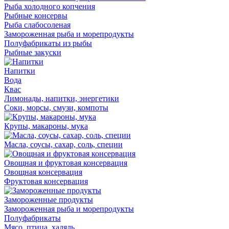
Рыба холодного копчения
Рыбные консервы
Рыба слабосоленая
Замороженная рыба и морепродукты
Полуфабрикаты из рыбы
Рыбные закуски
Напитки
Вода
Квас
Лимонады, напитки, энергетики
Соки, морсы, смузи, компоты
Крупы, макароны, мука
Масла, соусы, сахар, соль, специи
Овощная и фруктовая консервация
Овощная консервация
Фруктовая консервация
Замороженные продукты
Замороженная рыба и морепродукты
Полуфабрикаты
Мясо, птица, халяль