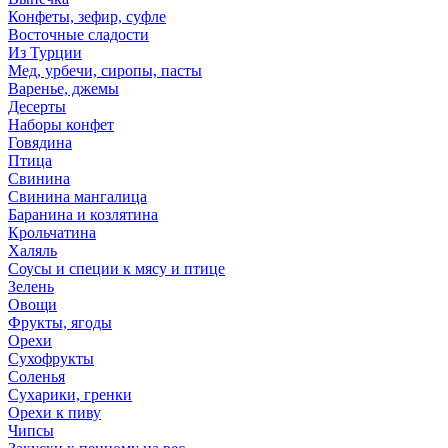
Конфеты, зефир, суфле
Восточные сладости
Из Турции
Мед, урбечи, сиропы, пасты
Варенье, джемы
Десерты
Наборы конфет
Говядина
Птица
Свинина
Свинина мангалица
Баранина и козлятина
Крольчатина
Халяль
Соусы и специи к мясу и птице
Зелень
Овощи
Фрукты, ягоды
Орехи
Сухофрукты
Соленья
Сухарики, гренки
Орехи к пиву
Чипсы