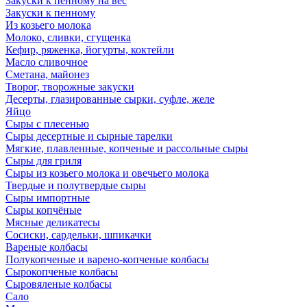
Закуски к пенному на вес
Закуски к пенному
Из козьего молока
Молоко, сливки, сгущенка
Кефир, ряженка, йогурты, коктейли
Масло сливочное
Сметана, майонез
Творог, творожные закуски
Десерты, глазированные сырки, суфле, желе
Яйцо
Сыры с плесенью
Сыры десертные и сырные тарелки
Мягкие, плавленные, копченые и рассольные сыры
Сыры для гриля
Сыры из козьего молока и овечьего молока
Твердые и полутвердые сыры
Сыры импортные
Сыры копчёные
Мясные деликатесы
Сосиски, сардельки, шпикачки
Вареные колбасы
Полукопченые и варено-копченые колбасы
Сырокопченые колбасы
Сыровяленые колбасы
Сало