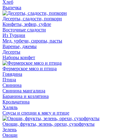
Хлеб
Выпечка
Десерты, сладости, попкорн
Конфеты, зефир, суфле
Восточные сладости
Из Турции
Мед, урбечи, сиропы, пасты
Варенье, джемы
Десерты
Наборы конфет
Фермерское мясо и птица
Говядина
Птица
Свинина
Свинина мангалица
Баранина и козлятина
Крольчатина
Халяль
Соусы и специи к мясу и птице
Овощи, фрукты, зелень, орехи, сухофрукты
Зелень
Овощи