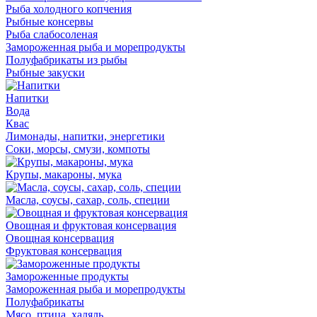
Рыба холодного копчения
Рыбные консервы
Рыба слабосоленая
Замороженная рыба и морепродукты
Полуфабрикаты из рыбы
Рыбные закуски
Напитки
Вода
Квас
Лимонады, напитки, энергетики
Соки, морсы, смузи, компоты
Крупы, макароны, мука
Масла, соусы, сахар, соль, специи
Овощная и фруктовая консервация
Овощная консервация
Фруктовая консервация
Замороженные продукты
Замороженная рыба и морепродукты
Полуфабрикаты
Мясо, птица, халяль