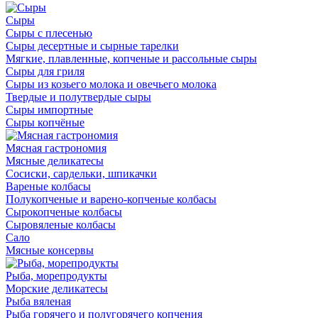
Сыры
Сыры с плесенью
Сыры десертные и сырные тарелки
Мягкие, плавленные, копченые и рассольные сыры
Сыры для гриля
Сыры из козьего молока и овечьего молока
Твердые и полутвердые сыры
Сыры импортные
Сыры копчёные
Мясная гастрономия
Мясные деликатесы
Сосиски, сардельки, шпикачки
Вареные колбасы
Полукопченые и варено-копченые колбасы
Сырокопченые колбасы
Сыровяленые колбасы
Сало
Мясные консервы
Рыба, морепродукты
Морские деликатесы
Рыба вяленая
Рыба горячего и полугорячего копчения