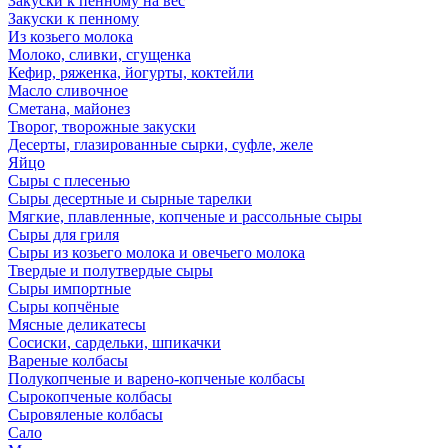
Закуски к пенному на вес
Закуски к пенному
Из козьего молока
Молоко, сливки, сгущенка
Кефир, ряженка, йогурты, коктейли
Масло сливочное
Сметана, майонез
Творог, творожные закуски
Десерты, глазированные сырки, суфле, желе
Яйцо
Сыры с плесенью
Сыры десертные и сырные тарелки
Мягкие, плавленные, копченые и рассольные сыры
Сыры для гриля
Сыры из козьего молока и овечьего молока
Твердые и полутвердые сыры
Сыры импортные
Сыры копчёные
Мясные деликатесы
Сосиски, сардельки, шпикачки
Вареные колбасы
Полукопченые и варено-копченые колбасы
Сырокопченые колбасы
Сыровяленые колбасы
Сало