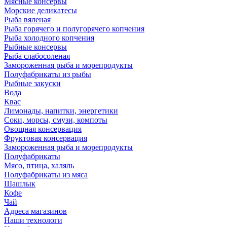
Мясные консервы
Морские деликатесы
Рыба вяленая
Рыба горячего и полугорячего копчения
Рыба холодного копчения
Рыбные консервы
Рыба слабосоленая
Замороженная рыба и морепродукты
Полуфабрикаты из рыбы
Рыбные закуски
Вода
Квас
Лимонады, напитки, энергетики
Соки, морсы, смузи, компоты
Овощная консервация
Фруктовая консервация
Замороженная рыба и морепродукты
Полуфабрикаты
Мясо, птица, халяль
Полуфабрикаты из мяса
Шашлык
Кофе
Чай
Адреса магазинов
Наши технологи