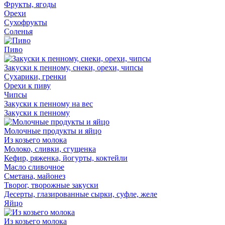
Фрукты, ягоды
Орехи
Сухофрукты
Соленья
Пиво
Закуски к пенному, снеки, орехи, чипсы
Сухарики, гренки
Орехи к пиву
Чипсы
Закуски к пенному на вес
Закуски к пенному
Молочные продукты и яйцо
Из козьего молока
Молоко, сливки, сгущенка
Кефир, ряженка, йогурты, коктейли
Масло сливочное
Сметана, майонез
Творог, творожные закуски
Десерты, глазированные сырки, суфле, желе
Яйцо
Из козьего молока