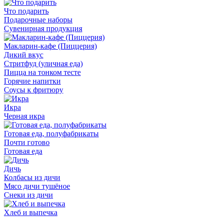
Что подарить
Подарочные наборы
Сувенирная продукция
Макларин-кафе (Пиццерия)
Дикий вкус
Стритфуд (уличная еда)
Пицца на тонком тесте
Горячие напитки
Соусы к фритюру
Икра
Черная икра
Готовая еда, полуфабрикаты
Почти готово
Готовая еда
Дичь
Колбасы из дичи
Мясо дичи тушёное
Снеки из дичи
Хлеб и выпечка