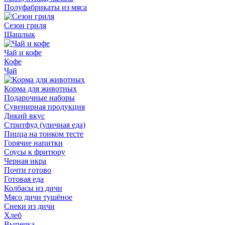
Полуфабрикаты из мяса
Сезон гриля
Шашлык
Чай и кофе
Кофе
Чай
Корма для животных
Подарочные наборы
Сувенирная продукция
Дикий вкус
Стритфуд (уличная еда)
Пицца на тонком тесте
Горячие напитки
Соусы к фритюру
Черная икра
Почти готово
Готовая еда
Колбасы из дичи
Мясо дичи тушёное
Снеки из дичи
Хлеб
Выпечка