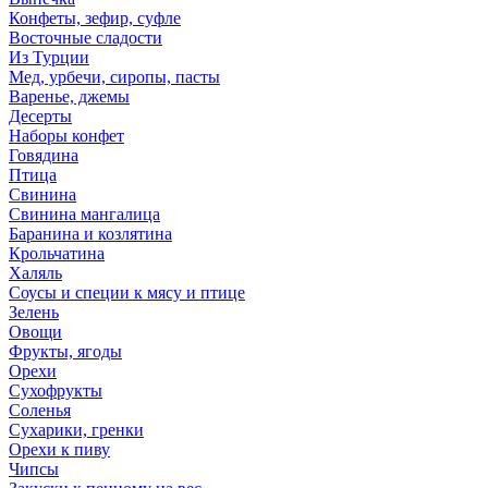
Конфеты, зефир, суфле
Восточные сладости
Из Турции
Мед, урбечи, сиропы, пасты
Варенье, джемы
Десерты
Наборы конфет
Говядина
Птица
Свинина
Свинина мангалица
Баранина и козлятина
Крольчатина
Халяль
Соусы и специи к мясу и птице
Зелень
Овощи
Фрукты, ягоды
Орехи
Сухофрукты
Соленья
Сухарики, гренки
Орехи к пиву
Чипсы