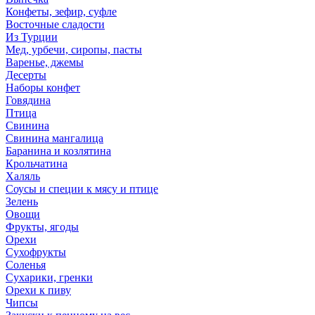
Конфеты, зефир, суфле
Восточные сладости
Из Турции
Мед, урбечи, сиропы, пасты
Варенье, джемы
Десерты
Наборы конфет
Говядина
Птица
Свинина
Свинина мангалица
Баранина и козлятина
Крольчатина
Халяль
Соусы и специи к мясу и птице
Зелень
Овощи
Фрукты, ягоды
Орехи
Сухофрукты
Соленья
Сухарики, гренки
Орехи к пиву
Чипсы