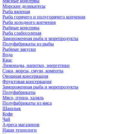
Мясные консервы
Морские деликатесы
Рыба вяленая
Рыба горячего и полугорячего копчения
Рыба холодного копчения
Рыбные консервы
Рыба слабосоленая
Замороженная рыба и морепродукты
Полуфабрикаты из рыбы
Рыбные закуски
Вода
Квас
Лимонады, напитки, энергетики
Соки, морсы, смузи, компоты
Овощная консервация
Фруктовая консервация
Замороженная рыба и морепродукты
Полуфабрикаты
Мясо, птица, халяль
Полуфабрикаты из мяса
Шашлык
Кофе
Чай
Адреса магазинов
Наши технологи