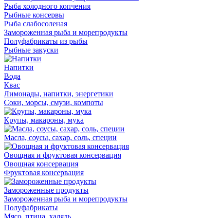
Рыба холодного копчения
Рыбные консервы
Рыба слабосоленая
Замороженная рыба и морепродукты
Полуфабрикаты из рыбы
Рыбные закуски
Напитки
Вода
Квас
Лимонады, напитки, энергетики
Соки, морсы, смузи, компоты
Крупы, макароны, мука
Масла, соусы, сахар, соль, специи
Овощная и фруктовая консервация
Овощная консервация
Фруктовая консервация
Замороженные продукты
Замороженная рыба и морепродукты
Полуфабрикаты
Мясо, птица, халяль