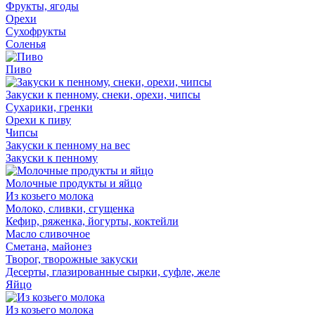
Фрукты, ягоды
Орехи
Сухофрукты
Соленья
Пиво
Закуски к пенному, снеки, орехи, чипсы
Сухарики, гренки
Орехи к пиву
Чипсы
Закуски к пенному на вес
Закуски к пенному
Молочные продукты и яйцо
Из козьего молока
Молоко, сливки, сгущенка
Кефир, ряженка, йогурты, коктейли
Масло сливочное
Сметана, майонез
Творог, творожные закуски
Десерты, глазированные сырки, суфле, желе
Яйцо
Из козьего молока