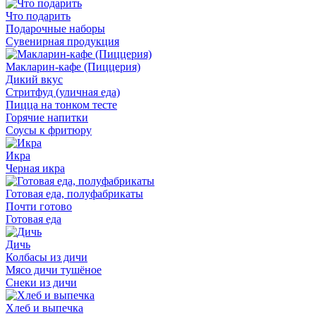
Что подарить
Подарочные наборы
Сувенирная продукция
Макларин-кафе (Пиццерия)
Дикий вкус
Стритфуд (уличная еда)
Пицца на тонком тесте
Горячие напитки
Соусы к фритюру
Икра
Черная икра
Готовая еда, полуфабрикаты
Почти готово
Готовая еда
Дичь
Колбасы из дичи
Мясо дичи тушёное
Снеки из дичи
Хлеб и выпечка