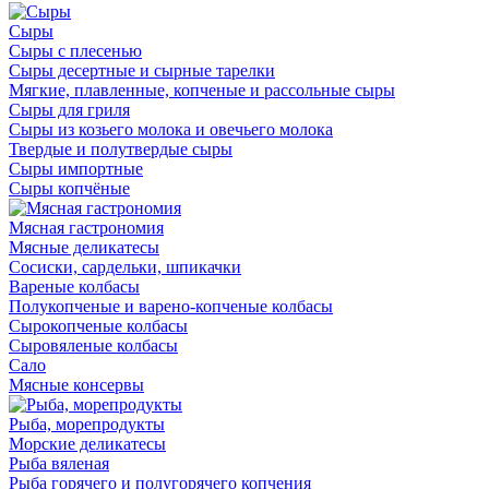
Сыры
Сыры с плесенью
Сыры десертные и сырные тарелки
Мягкие, плавленные, копченые и рассольные сыры
Сыры для гриля
Сыры из козьего молока и овечьего молока
Твердые и полутвердые сыры
Сыры импортные
Сыры копчёные
Мясная гастрономия
Мясные деликатесы
Сосиски, сардельки, шпикачки
Вареные колбасы
Полукопченые и варено-копченые колбасы
Сырокопченые колбасы
Сыровяленые колбасы
Сало
Мясные консервы
Рыба, морепродукты
Морские деликатесы
Рыба вяленая
Рыба горячего и полугорячего копчения