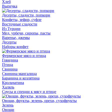
Хлеб
Выпечка
Десерты, сладости, попкорн
Конфеты, зефир, суфле
Восточные сладости
Из Турции
Мед, урбечи, сиропы, пасты
Варенье, джемы
Десерты
Наборы конфет
Фермерское мясо и птица
Говядина
Птица
Свинина
Свинина мангалица
Баранина и козлятина
Крольчатина
Халяль
Соусы и специи к мясу и птице
Овощи, фрукты, зелень, орехи, сухофрукты
Зелень
Овощи