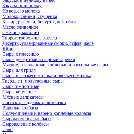
Закуски к пенному на вес
Закуски к пенному
Из козьего молока
Молоко, сливки, сгущенка
Кефир, ряженка, йогурты, коктейли
Масло сливочное
Сметана, майонез
Творог, творожные закуски
Десерты, глазированные сырки, суфле, желе
Яйцо
Сыры с плесенью
Сыры десертные и сырные тарелки
Мягкие, плавленные, копченые и рассольные сыры
Сыры для гриля
Сыры из козьего молока и овечьего молока
Твердые и полутвердые сыры
Сыры импортные
Сыры копчёные
Мясные деликатесы
Сосиски, сардельки, шпикачки
Вареные колбасы
Полукопченые и варено-копченые колбасы
Сырокопченые колбасы
Сыровяленые колбасы
Сало