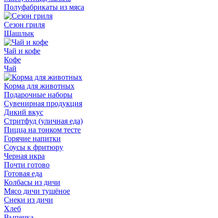
Полуфабрикаты из мяса
Сезон гриля
Шашлык
Чай и кофе
Кофе
Чай
Корма для животных
Подарочные наборы
Сувенирная продукция
Дикий вкус
Стритфуд (уличная еда)
Пицца на тонком тесте
Горячие напитки
Соусы к фритюру
Черная икра
Почти готово
Готовая еда
Колбасы из дичи
Мясо дичи тушёное
Снеки из дичи
Хлеб
Выпечка