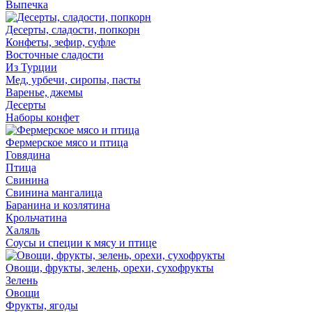
Выпечка
Десерты, сладости, попкорн
Конфеты, зефир, суфле
Восточные сладости
Из Турции
Мед, урбечи, сиропы, пасты
Варенье, джемы
Десерты
Наборы конфет
Фермерское мясо и птица
Говядина
Птица
Свинина
Свинина мангалица
Баранина и козлятина
Крольчатина
Халяль
Соусы и специи к мясу и птице
Овощи, фрукты, зелень, орехи, сухофрукты
Зелень
Овощи
Фрукты, ягоды