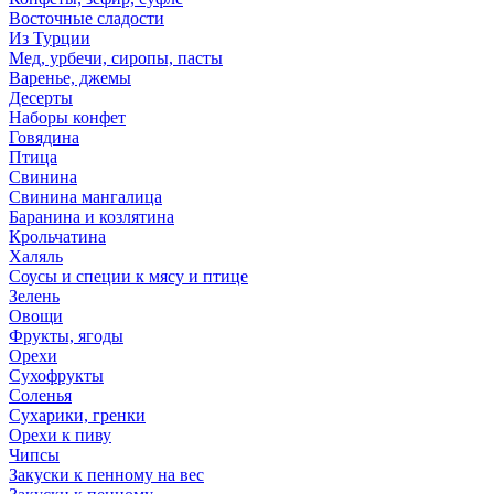
Восточные сладости
Из Турции
Мед, урбечи, сиропы, пасты
Варенье, джемы
Десерты
Наборы конфет
Говядина
Птица
Свинина
Свинина мангалица
Баранина и козлятина
Крольчатина
Халяль
Соусы и специи к мясу и птице
Зелень
Овощи
Фрукты, ягоды
Орехи
Сухофрукты
Соленья
Сухарики, гренки
Орехи к пиву
Чипсы
Закуски к пенному на вес