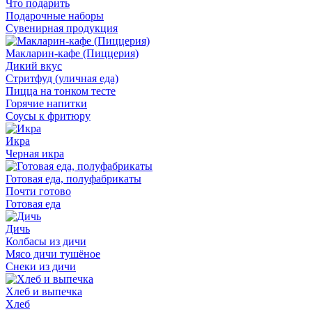
Что подарить
Подарочные наборы
Сувенирная продукция
Макларин-кафе (Пиццерия)
Дикий вкус
Стритфуд (уличная еда)
Пицца на тонком тесте
Горячие напитки
Соусы к фритюру
Икра
Черная икра
Готовая еда, полуфабрикаты
Почти готово
Готовая еда
Дичь
Колбасы из дичи
Мясо дичи тушёное
Снеки из дичи
Хлеб и выпечка
Хлеб