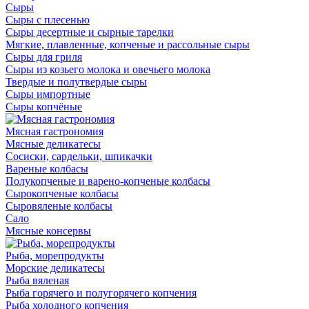
Сыры
Сыры с плесенью
Сыры десертные и сырные тарелки
Мягкие, плавленные, копченые и рассольные сыры
Сыры для гриля
Сыры из козьего молока и овечьего молока
Твердые и полутвердые сыры
Сыры импортные
Сыры копчёные
Мясная гастрономия
Мясные деликатесы
Сосиски, сардельки, шпикачки
Вареные колбасы
Полукопченые и варено-копченые колбасы
Сырокопченые колбасы
Сыровяленые колбасы
Сало
Мясные консервы
Рыба, морепродукты
Морские деликатесы
Рыба вяленая
Рыба горячего и полугорячего копчения
Рыба холодного копчения