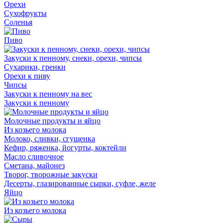
Орехи
Сухофрукты
Соленья
Пиво
Закуски к пенному, снеки, орехи, чипсы
Сухарики, гренки
Орехи к пиву
Чипсы
Закуски к пенному на вес
Закуски к пенному
Молочные продукты и яйцо
Из козьего молока
Молоко, сливки, сгущенка
Кефир, ряженка, йогурты, коктейли
Масло сливочное
Сметана, майонез
Творог, творожные закуски
Десерты, глазированные сырки, суфле, желе
Яйцо
Из козьего молока