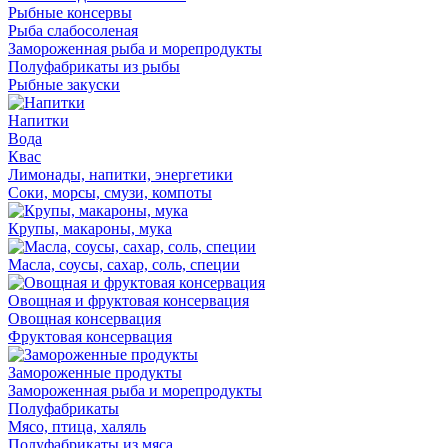
Рыбные консервы
Рыба слабосоленая
Замороженная рыба и морепродукты
Полуфабрикаты из рыбы
Рыбные закуски
Напитки
Вода
Квас
Лимонады, напитки, энергетики
Соки, морсы, смузи, компоты
Крупы, макароны, мука
Масла, соусы, сахар, соль, специи
Овощная и фруктовая консервация
Овощная консервация
Фруктовая консервация
Замороженные продукты
Замороженная рыба и морепродукты
Полуфабрикаты
Мясо, птица, халяль
Полуфабрикаты из мяса