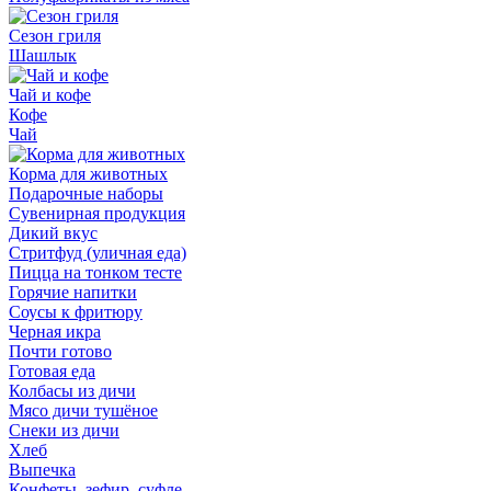
Сезон гриля
Шашлык
Чай и кофе
Кофе
Чай
Корма для животных
Подарочные наборы
Сувенирная продукция
Дикий вкус
Стритфуд (уличная еда)
Пицца на тонком тесте
Горячие напитки
Соусы к фритюру
Черная икра
Почти готово
Готовая еда
Колбасы из дичи
Мясо дичи тушёное
Снеки из дичи
Хлеб
Выпечка
Конфеты, зефир, суфле